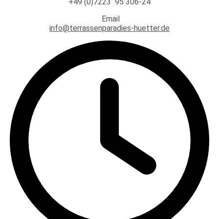
+49 (0)7223 95 306-24
Email
info@terrassenparadies-huetter.de