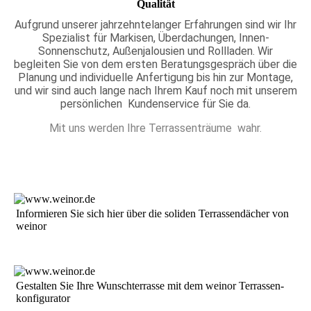
Qualität
Aufgrund unserer jahrzehntelanger Erfahrungen sind wir Ihr
Spezialist für Markisen, Überdachungen, Innen-
Sonnenschutz, Außenjalousien und Rollladen. Wir
begleiten Sie von dem ersten Beratung­sgespräch über die
Planung und individuelle Anfertigung bis hin zur Montage,
und wir sind auch lange nach Ihrem Kauf noch mit unserem
persönlichen Kunden­service für Sie da.
Mit uns werden Ihre Terrassenträume wahr.
In­for­mie­ren Sie sich hier über die so­li­den Te­rras­sen­däch­er von
weinor
Ge­stal­ten Sie Ih­re Wunsch­ter­ras­se mit dem weinor Ter­ras­sen­
kon­fi­gu­ra­tor